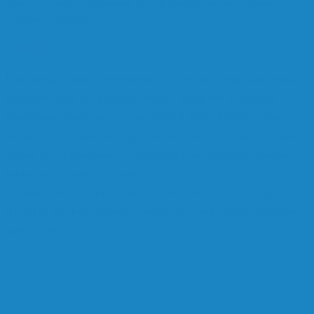
Миссия нашей компании в оздоровлении населения
силами природы
Наш завод с самым современным очистным оборудованием
избавляет воду от примесей почвы, оставляет в готовой
продукции лишь сладость настоящей воды. Мёртвая вода,
которую мы привыкли видеть на полках магазинов, очищена
только от откровенных загрязнений и не содержит полезных
минералов и микроэлементов.
Выпивая всего один стакан полезной воды от Аква Групп
натощак, вы поддерживаете водно-солевой баланс организма
целый день.
Контроль качества
Обеспечиваем двойной (робот\человек) контроль
качества на каждом этапе работы