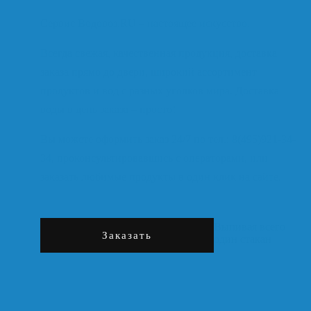
Сервис Водовоз.RU – настоящее искусство.
Всегда свежая, качественная продукция, доставка
заказа прямо до двери, широкий ассортимент
продуктов и вод с разных уголков мира. Доставка
воды в день заказа – просто!
Вы можете оформить заказ 24/7 по тел.: 8(495)921-34-
34, проконсультировавшись с операторами, или
заказать любимые продукты в один клик на сайте.
Выпивая всего
Заказать
один стакан