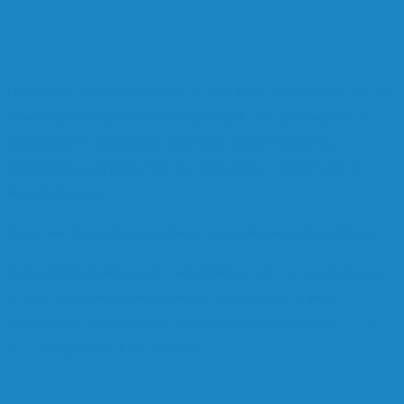
Ходят легенды, что Марьинская вода исцеляла ещё солдат
Первой мировой войны.
Но нам легенд недостаточно — мы отвезли пробы чудо-воды
в несколько независимых лабораторий, которые выявили
повышенное содержание полезных микроэлементов,
минералов и сверхчистоту по сравнению с любой другой
маркой России.
Тогда мы прекратили поиски и основали завод Аква Групп.
Нам незачем возить воду с альпийских гор и со дна Байкала
— у нас есть своя кристальная вода, за которую наш
потребитель никогда не будет переплачивать. Будущее — за
водой марьинского источника.
Мы работаем с