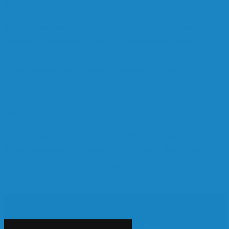
и насыщенного кислородом, как после грозы.
Высочайшее качество воды Monte deaqua обусловлено
уникальной техникой её добычи и местонахождения —
там, где мы добываем для вас Monte de Aqua нет
промышленных предприятий, а водоносный слой
расположен глубоко под поверхностью земли и защищён от
любых загрязнений естественными фильтрами из песка и
камня.
Мы разливаем воду прямо у источника, оставляя её
природно-живой, а сертификаты, выданные Monte deaqua
доказывают, что её минерализация и прозрачность
превышает все установленные по России значения.
Оформить заказ