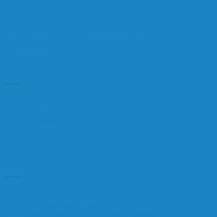
полезной водыMonte deaqua натощак, вы поддерживаете
водно-солевой баланс организма целый день.
© 2019 Аква Групп, все права защищены
Разработка сайта
proportfolio.ru
Навигация
Контакты
Реквизиты
Сертификаты
Контроль качества
Производство
Контакты
Телефон:
+7(495) 664-5907
Email:
aqua-group@list.ru
Адрес: 108821, г. Москва, Филимонковское п.,