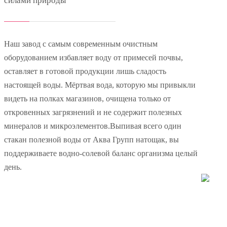
силами природы
Наш завод с самым современным очистным
оборудованием избавляет воду от примесей почвы,
оставляет в готовой продукции лишь сладость
настоящей воды. Мёртвая вода, которую мы привыкли
видеть на полках магазинов, очищена только от
откровенных загрязнений и не содержит полезных
минералов и микроэлементов.Выпивая всего один
стакан полезной воды от Аква Групп натощак, вы
поддерживаете водно-солевой баланс организма целый
день.
Контроль качества
Обеспечиваем двойной (робот\человек) контроль
качества на каждом этапе работы