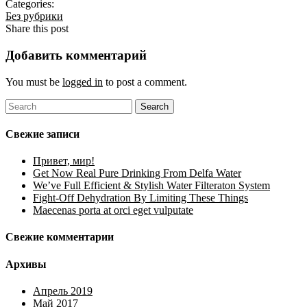
Categories:
Без рубрики
Share this post
Добавить комментарий
You must be
logged in
to post a comment.
Свежие записи
Привет, мир!
Get Now Real Pure Drinking From Delfa Water
We’ve Full Efficient & Stylish Water Filteraton System
Fight-Off Dehydration By Limiting These Things
Maecenas porta at orci eget vulputate
Свежие комментарии
Архивы
Апрель 2019
Май 2017