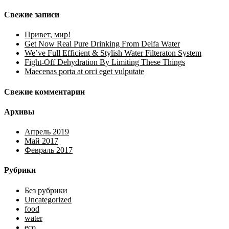
Свежие записи
Привет, мир!
Get Now Real Pure Drinking From Delfa Water
We’ve Full Efficient & Stylish Water Filteraton System
Fight-Off Dehydration By Limiting These Things
Maecenas porta at orci eget vulputate
Свежие комментарии
Архивы
Апрель 2019
Май 2017
Февраль 2017
Рубрики
Без рубрики
Uncategorized
food
water
eco