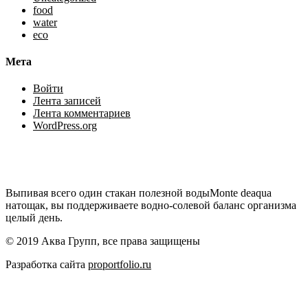
food
water
eco
Мета
Войти
Лента записей
Лента комментариев
WordPress.org
Выпивая всего один стакан полезной водыMonte deaqua
натощак, вы поддерживаете водно-солевой баланс организма
целый день.
© 2019 Аква Групп, все права защищены
Разработка сайта
proportfolio.ru