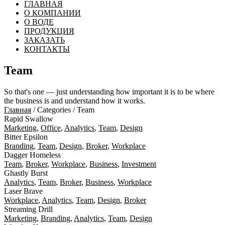
ГЛАВНАЯ
О КОМПАНИИ
О ВОДЕ
ПРОДУКЦИЯ
ЗАКАЗАТЬ
КОНТАКТЫ
Team
So that's one — just understanding how important it is to be where
the business is and understand how it works.
Главная
/ Categories / Team
Rapid Swallow
Marketing
,
Office
,
Analytics
,
Team
,
Design
Bitter Epsilon
Branding
,
Team
,
Design
,
Broker
,
Workplace
Dagger Homeless
Team
,
Broker
,
Workplace
,
Business
,
Investment
Ghastly Burst
Analytics
,
Team
,
Broker
,
Business
,
Workplace
Laser Brave
Workplace
,
Analytics
,
Team
,
Design
,
Broker
Streaming Drill
Marketing
,
Branding
,
Analytics
,
Team
,
Design