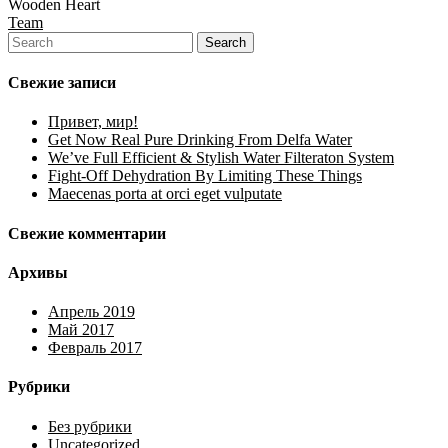
Wooden Heart
Team
Свежие записи
Привет, мир!
Get Now Real Pure Drinking From Delfa Water
We’ve Full Efficient & Stylish Water Filteraton System
Fight-Off Dehydration By Limiting These Things
Maecenas porta at orci eget vulputate
Свежие комментарии
Архивы
Апрель 2019
Май 2017
Февраль 2017
Рубрики
Без рубрики
Uncategorized