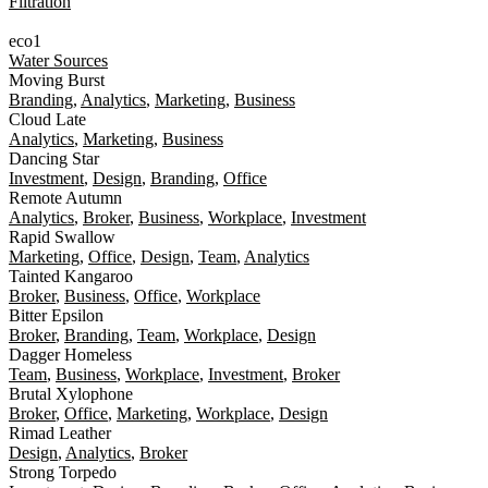
Filtration
eco1
Water Sources
Moving Burst
Branding
,
Analytics
,
Marketing
,
Business
Cloud Late
Analytics
,
Marketing
,
Business
Dancing Star
Investment
,
Design
,
Branding
,
Office
Remote Autumn
Analytics
,
Broker
,
Business
,
Workplace
,
Investment
Rapid Swallow
Marketing
,
Office
,
Design
,
Team
,
Analytics
Tainted Kangaroo
Broker
,
Business
,
Office
,
Workplace
Bitter Epsilon
Broker
,
Branding
,
Team
,
Workplace
,
Design
Dagger Homeless
Team
,
Business
,
Workplace
,
Investment
,
Broker
Brutal Xylophone
Broker
,
Office
,
Marketing
,
Workplace
,
Design
Rimad Leather
Design
,
Analytics
,
Broker
Strong Torpedo