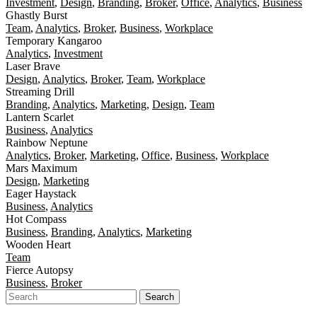
Investment
,
Design
,
Branding
,
Broker
,
Office
,
Analytics
,
Business
Ghastly Burst
Team
,
Analytics
,
Broker
,
Business
,
Workplace
Temporary Kangaroo
Analytics
,
Investment
Laser Brave
Design
,
Analytics
,
Broker
,
Team
,
Workplace
Streaming Drill
Branding
,
Analytics
,
Marketing
,
Design
,
Team
Lantern Scarlet
Business
,
Analytics
Rainbow Neptune
Analytics
,
Broker
,
Marketing
,
Office
,
Business
,
Workplace
Mars Maximum
Design
,
Marketing
Eager Haystack
Business
,
Analytics
Hot Compass
Business
,
Branding
,
Analytics
,
Marketing
Wooden Heart
Team
Fierce Autopsy
Business
,
Broker